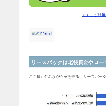
＞＞まずは無
目次
[
非表示
]
リースバックは老後資金やロー
ここ最近住みながら家を売る、リースバッ