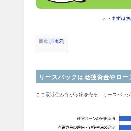
＞＞まずは無
目次
[
非表示
]
リースバックは老後資金やロー
ここ最近住みながら家を売る、リースバッ