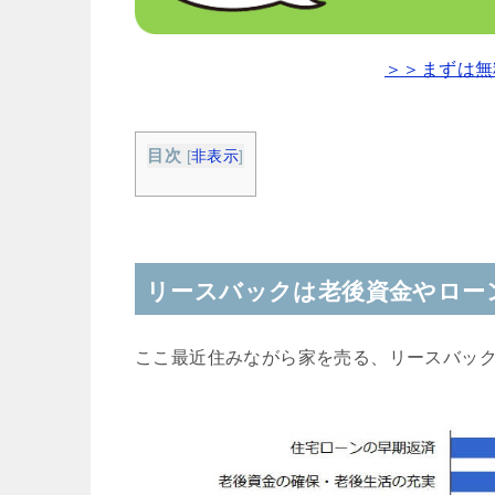
＞＞まずは無
目次
[
非表示
]
リースバックは老後資金やロー
ここ最近住みながら家を売る、リースバッ