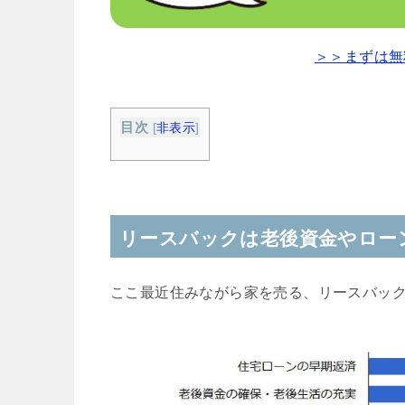
＞＞まずは無
目次
[
非表示
]
リースバックは老後資金やロー
ここ最近住みながら家を売る、リースバッ