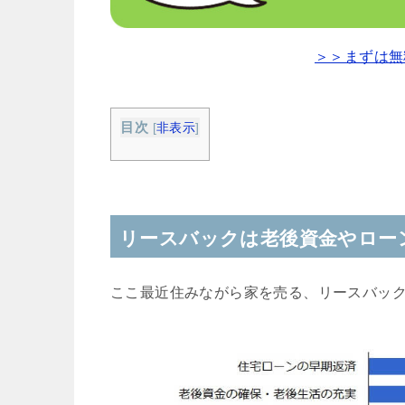
＞＞まずは無
目次
[
非表示
]
リースバックは老後資金やロー
ここ最近住みながら家を売る、リースバッ