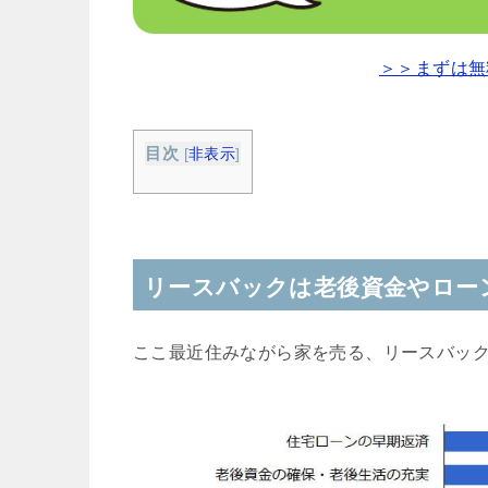
＞＞まずは無
目次
[
非表示
]
リースバックは老後資金やロー
ここ最近住みながら家を売る、リースバッ