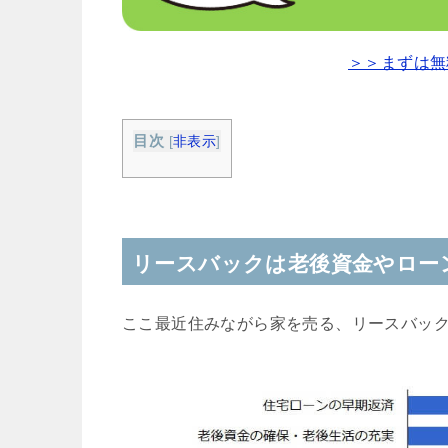
＞＞まずは無
目次
[
非表示
]
リースバックは老後資金やロー
ここ最近住みながら家を売る、リースバッ