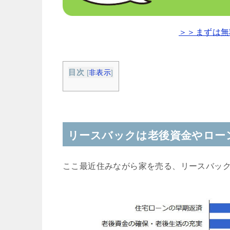
＞＞まずは無
目次
[
非表示
]
リースバックは老後資金やロー
ここ最近住みながら家を売る、リースバッ