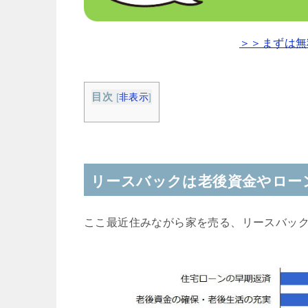
＞＞まずは無
目次
[
非表示
]
リースバックは老後資金やロー
ここ最近住みながら家を売る、リースバッ