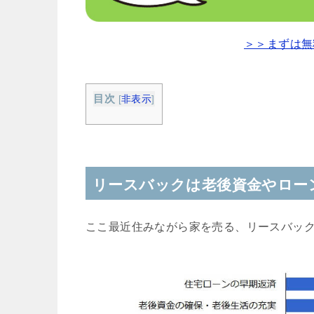
＞＞まずは無
目次
[
非表示
]
リースバックは老後資金やロー
ここ最近住みながら家を売る、リースバッ