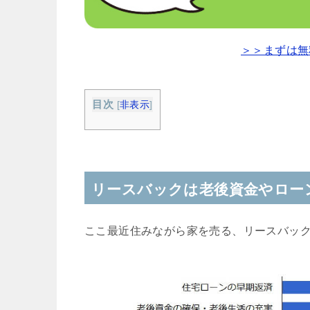
＞＞まずは無
目次
[
非表示
]
リースバックは老後資金やロー
ここ最近住みながら家を売る、リースバッ