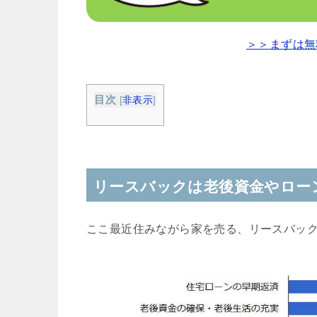
＞＞まずは無
目次
[
非表示
]
リースバックは老後資金やロー
ここ最近住みながら家を売る、リースバッ