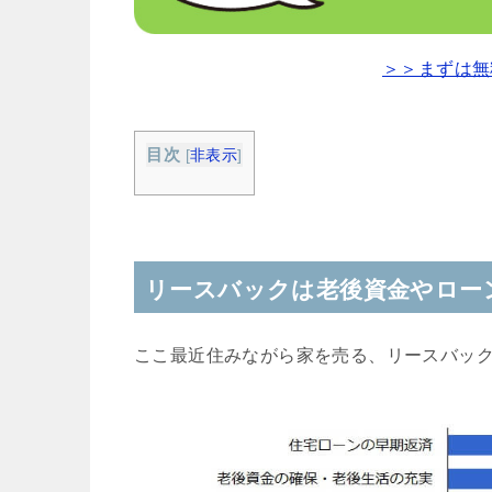
＞＞まずは無
目次
[
非表示
]
リースバックは老後資金やロー
ここ最近住みながら家を売る、リースバッ