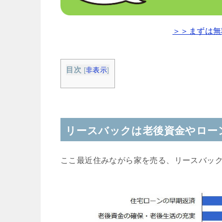
＞＞まずは無
目次
[
非表示
]
リースバックは老後資金やロー
ここ最近住みながら家を売る、リースバッ