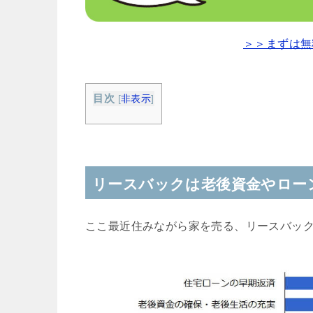
＞＞まずは無
目次
[
非表示
]
リースバックは老後資金やロー
ここ最近住みながら家を売る、リースバッ