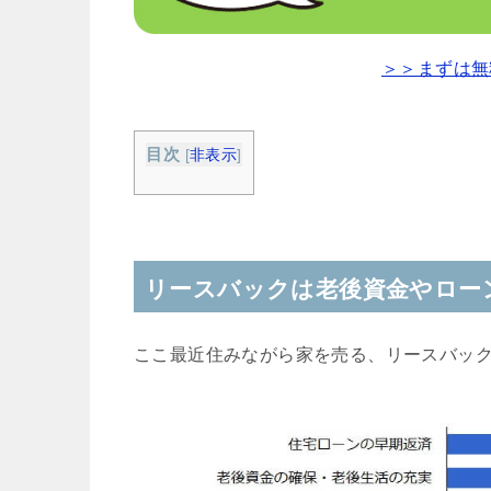
＞＞まずは無
目次
[
非表示
]
リースバックは老後資金やロー
ここ最近住みながら家を売る、リースバッ