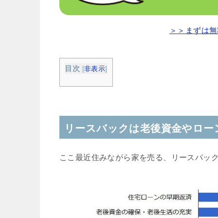
＞＞まずは無
目次
[
非表示
]
リースバックは老後資金やロー
ここ最近住みながら家を売る、リースバッ